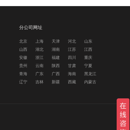
分公司网址
北京
上海
天津
河北
山东
山西
湖北
湖南
江苏
江西
安徽
浙江
福建
四川
重庆
贵州
云南
陕西
甘肃
宁夏
青海
广东
广西
海南
黑龙江
辽宁
吉林
新疆
西藏
内蒙古