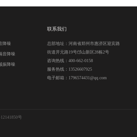
联系我们
音降噪
总部地址：河南省郑州市惠济区迎宾路
街道开元路19号邙山新区28栋2号
隔音降噪
咨询热线：400-662-0158
减振降噪
服务热线：13526607925
电子邮箱：1796574431@qq.com
12141850号