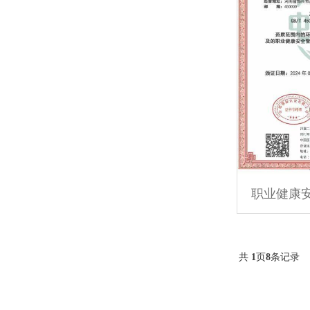
职业健康
共
1
页
8
条记录